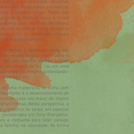
s outros e em si mesmo. As falhas
mente uma insegurança em relação
om o próprio corpo. Todos nós
 grounding. Além do mais, a forma
ectemos cada vez mais de nossos
ão do uso da mente numa excessiva
maior com as realidades virtuais
a este distanciamento.
, tememos e evitamos, ainda que
te em nossos corpos, assim como o
s isto em alguma medida quando
ens”, no “mundo da lua”; ou em uma
tocontrole; ou mesmo sustentando-
s pernas”, etc.
, de uma maneira ou de outra, com
importante é o desenvolvimento de
contato cada vez maior do cliente
árias formas. Nesta perspectiva, a
o energético no corpo, em especial
psicoterapia em Core Energetics.
ro e confiante para lidar consigo
 família, na sociedade, de forma