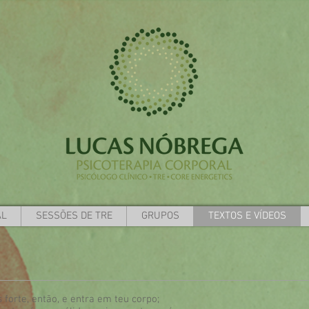
AL
SESSÕES DE TRE
GRUPOS
TEXTOS E VÍDEOS
s forte, então, e entra em teu corpo;