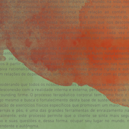
ada, ele desenvolve um senso de confiança no mundo, na vida, no
ntais neste processo de amadurecimento podem produzir, não so
undo, mas também uma insegurança em relação ao contato c
ciamos algum tipo de falha neste processo de desenvolvimento do
ue levamos a vida em nossa sociedade faz com que nos descon
s. As rotinas de trabalho exaustivas e estressantes, a valorizaç
nalização da vida, e, mais recentemente, o contato cada vez 
rcionado pelas novas tecnologias são elementos que contribuem par
o este enraizamento não é estabelecido de forma satisfatória
scientemente, os movimentos involuntários que fluem naturalmen
o e os outros são vistos como ameaçadores. Todos nós fazemo
os a partir de nossas fantasias e idealizações, “andando nas nuv
siva racionalização, nos segurando em nossa própria rigidez e au
m relações de dependência, sem conseguirmos “andar com as própria
derando que todos os nossos conflitos psicológicos se relacionam
esconexão com a realidade interna e externa, percebemos o quão 
ounding firme. O processo terapêutico corporal tem como foco o 
go mesmo e busca o fortalecimento desta base de sustentação de v
zação de exercícios físicos específicos que promovam um maior flux
ernas e pés, é uma das grandes ferramentas de enraizamento na 
almente, este processo permite que o cliente se sinta mais segu
 e suas questões e, dessa forma, ocupar seu lugar no mundo, na
endente e autônoma.