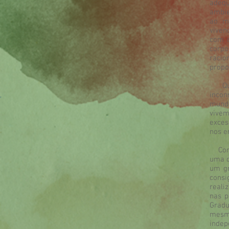
adequ
ambie
ao m
viven
com q
corpo
racio
propo
Quand
incon
mund
vivem
exces
nos e
Consi
uma d
um gr
consi
reali
nas p
Gradu
mesmo
indep