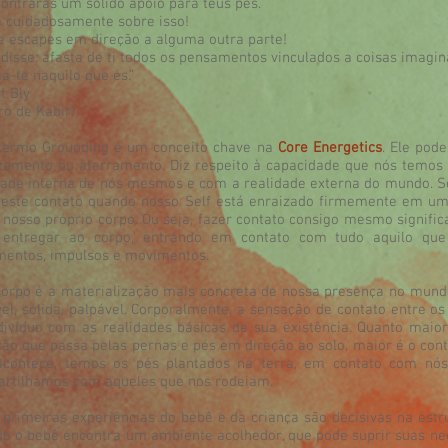
contrarás um sólido apoio para teus pés.
 cuidadosamente sobre isso!
e escapes em direção a alguma outra parte!
 disse: afasta de ti todos os pensamentos vinculados a coisas imagin
ma-te naquilo que és.”
t Bly
ro de Kabir)
rmo Grounding é um conceito chave na
Core Energetics
. Ele pode
zamento ou aterramento. Diz respeito à capacidade que nós temos
dade interna de nós mesmos e com a realidade externa do mundo. S
 este contato quando nosso Self está enraizado firmemente em um
 nosso próprio corpo. Ou seja, fazer contato consigo mesmo significa
entregar ao corpo, entrando em contato com tudo aquilo que f
mentos, impulsos e movimentos.
po é a materialização mais concreta de nossa presença no mundo,
vel, sólida, palpável. Corporalmente, a sensação de contato entre o
divíduo com as realidades básicas de sua existência. Quanto maior
ção que passa pelas pernas e pés em direção ao solo, maior é o co
acontece, temos os pés plantados na terra, em contato com n
rtilhamos com aqueles que nos rodeiam.
imeiras experiências do bebê e da criança são decisivas na estr
o o bebê encontra um ambiente acolhedor, que pode suprir suas ne