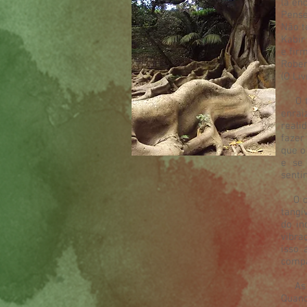
lá en
Pense
Não t
Kabir
e fir
Rober
(O Liv
O te
enrai
reali
fazer
que o
e se 
senti
O cor
tangí
do in
vibra
isso 
compa
As pr
Quand