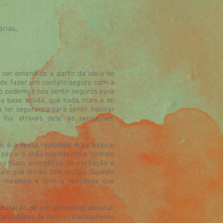
árias,
 ser entendido a partir da ideia de
 de fazer um contato seguro com a
ó podemos nos sentir seguros para
a base sólida, que nada mais é do
 ter segurança para sentir, habitar
lui através dele: as sensações,
 é a nossa realidade mais básica,
s pés e o chão representa o contato
 o fluxo energético de excitação e
ntato que temos com o chão. Quando
ós mesmos e com a realidade que
uturação de um grounding pessoal.
cessidades de forma relativamente