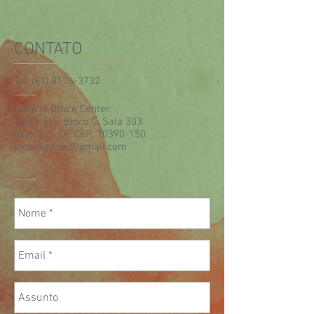
CONTATO
Tel:
(61) 8176-3732
Edifício Office Center
SGAS 915, Bloco C, Sala 303
Brasília - DF, CEP:
70390-150
lnobrega.psi@gmail.com